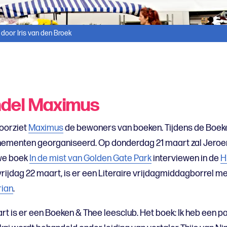
 door Iris van den Broek
del Maximus
voorziet
Maximus
de bewoners van boeken. Tijdens de Boe
ementen georganiseerd. Op donderdag 21 maart zal Jeroen
uwe boek
In de mist van Golden Gate Park
interviewen in de
H
vrijdag 22 maart, is er een Literaire vrijdagmiddagborrel me
rian
.
t is er een Boeken & Thee leesclub. Het boek: Ik heb een p