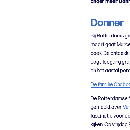
onder meer Donne
Donner
Bij Rotterdams g
maart gaat Marcel
boek 'De ontdekki
oog'. Toegang gra
en het aantal per
De familie Chabo
De Rotterdamse Ma
gemaakt over
Ve
fascinatie voor d
kijken. Op vrijdag