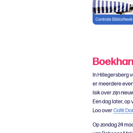
Centrale Bibliotheek
Boekhan
In Hillegersberg 
er meerdere even
Isik over zijn nie
Een dag later, op 
Loo over
Café Do
Op zondag 24 maar