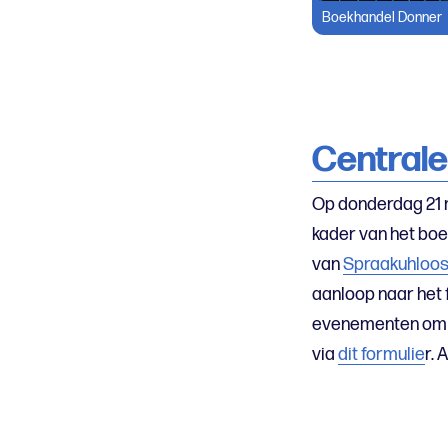
Boekhandel Donner
Centrale
Op donderdag 21 
kader van het boe
van
Spraakuhloo
aanloop naar het 
evenementen om in
via
dit formulie
r. 