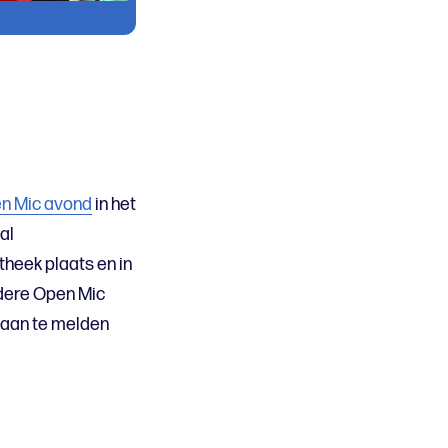
en Mic avond
in het
al
iotheek plaats en in
rdere Open Mic
e aan te melden