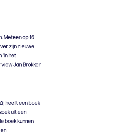
n. Meteen op 16
ver zijn nieuwe
'In het
erview Jan Brokken
ij heeft een boek
oek uit een
de boek kunnen
den