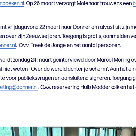
nboeken.nl
. Op 26 maart verzorgt Molenaar trouwens een
b
mt vrijdagavond 22 maart naar Donner om alvast uit zijn 
len over zijn Zeeuwse jaren. Toegang is gratis, aanmelden ve
nner.nl
. O.v.v. Freek de Jonge en het aantal personen.
wordt zondag 24 maart geïnterviewd door Marcel Möring ov
cht niet weten - Over de wereld achter je scherm'. Aan het ei
mte voor publieksvragen en aansluitend signeren. Toegang 
eting@donner.nl
. O.v.v. reservering Huib Modderkolk en het