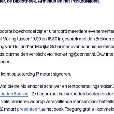
r, de Bibliotheek, Arminius en het Parkpaviljoen.
rootste boekhandel zijn er uiteraard meerdere evenemente
 Möring tussen 15.00 en 16.30 in gesprek met Jan Brokken o
ng van Holland' en Marijke Schermer over haar nieuw roman 
tis, aanmelden verplicht via marketing@donner.nl. O.v.v. int
sonen.
t
komt op zaterdag 17 maart signeren.
rjoleine Molenaar is schrijver en tentoonstellingsmaker. Z
rboden Boeken
. Ze begon met het verboden-boeken-onderz
e vele manieren waarop verschillende mensen naar hetzelf
 22 maart
presenteert
ze het boek. Toegang gratis – aanmel