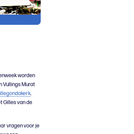
kenweek worden
 Vullings Murat
illegondakerk
.
t Gilles van de
aar vragen voor je