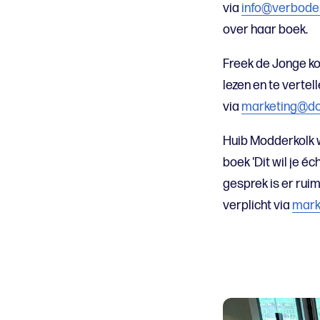
via
info@verbode
over haar boek.
Freek de Jonge ko
lezen en te vertel
via
marketing@do
Huib Modderkolk 
boek 'Dit wil je é
gesprek is er rui
verplicht via
mark