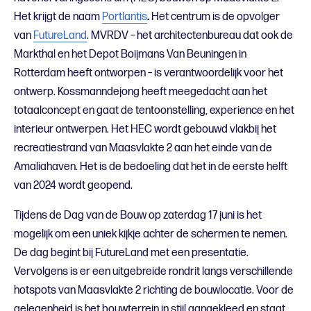
Het krijgt de naam
Portlantis
.
Het centrum is de opvolger
van
FutureLand
. MVRDV – het architectenbureau dat ook de
Markthal en het Depot Boijmans Van Beuningen in
Rotterdam heeft ontworpen – is verantwoordelijk voor het
ontwerp. Kossmanndejong heeft meegedacht aan het
totaalconcept en gaat de tentoonstelling, experience en het
interieur ontwerpen. Het HEC wordt gebouwd vlakbij het
recreatiestrand van Maasvlakte 2 aan het einde van de
Amaliahaven. Het is de bedoeling dat het in de eerste helft
van 2024 wordt geopend.
Tijdens de Dag van de Bouw op zaterdag 17 juni is het
mogelijk om een uniek kijkje achter de schermen te nemen.
De dag begint bij FutureLand met een presentatie.
Vervolgens is er een uitgebreide rondrit langs verschillende
hotspots van Maasvlakte 2 richting de bouwlocatie. Voor de
gelegenheid is het bouwterrein in stijl aangekleed en staat