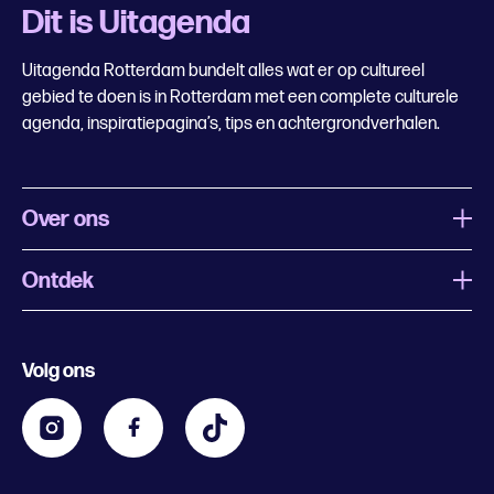
Dit is Uitagenda
Uitagenda Rotterdam bundelt alles wat er op cultureel
gebied te doen is in Rotterdam met een complete culturele
agenda, inspiratiepagina’s, tips en achtergrondverhalen.
Over ons
Ontdek
Wat is Uitagenda Rotterdam
Evenement aanmelden
Festivals
Nachtagenda
Volg ons
Contact
Kids
Eten en drinken
Zakelijk
Blijf op de hoogte