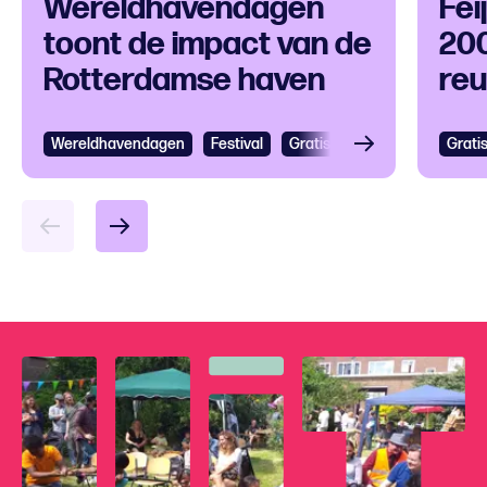
Wereldhavendagen
Fei
toont de impact van de
200
Rotterdamse haven
reu
op 
Wereldhavendagen
Bekijken
Festival
Gratis
Festival
Grootst
Grati
Bek