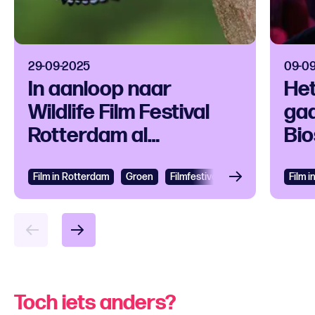
29-09-2025
09-0
In aanloop naar
Het
Wildlife Film Festival
gaa
Rotterdam al
Bi
natuurfilms op 21
locaties
Film in Rotterdam
Groen
Filmfestival
Film 
Toch iets anders?