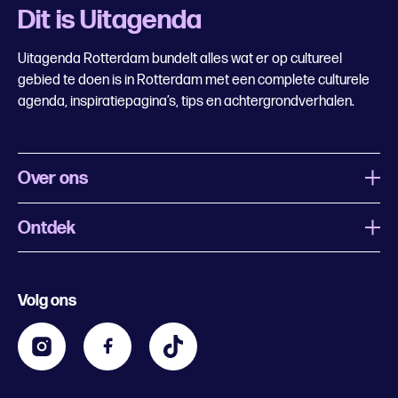
Dit is Uitagenda
Uitagenda Rotterdam bundelt alles wat er op cultureel
gebied te doen is in Rotterdam met een complete culturele
agenda, inspiratiepagina’s, tips en achtergrondverhalen.
Over ons
Ontdek
Wat is Uitagenda Rotterdam
Evenement aanmelden
Festivals
Nachtagenda
Volg ons
Contact
Kids
Eten en drinken
Zakelijk
Blijf op de hoogte