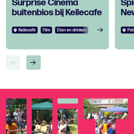
Surprise Cinema
Spi
buitenbios bij Keilecafe
Ne
Keilecafé
Film
Eten en drinken
Pat