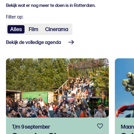
Bekijk wat er nog meer te doen is in Rotterdam.
Filter op:
Alles
Film
Cinerama
Bekijk de volledige agenda
T/m 9 september
Maand