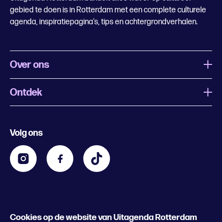
gebied te doen is in Rotterdam met een complete culturele
agenda, inspiratiepagina’s, tips en achtergrondverhalen.
Over ons
Ontdek
Wat is Uitagenda Rotterdam
Evenement aanmelden
Festivals
Nachtagenda
Volg ons
Contact
Kids
Eten en drinken
Zakelijk
Blijf op de hoogte
Privacy statement & cookies
Word nu abonnee
Cookies op de website van Uitagenda Rotterdam
© 2026 Rotterdam Festivals