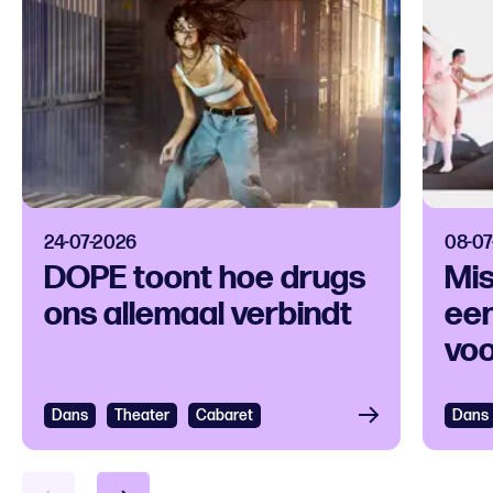
24-07-2026
08-07
DOPE toont hoe drugs
Mis
ons allemaal verbindt
een
voo
ver
Dans
Bekijken
Theater
Cabaret
Dans
Bek