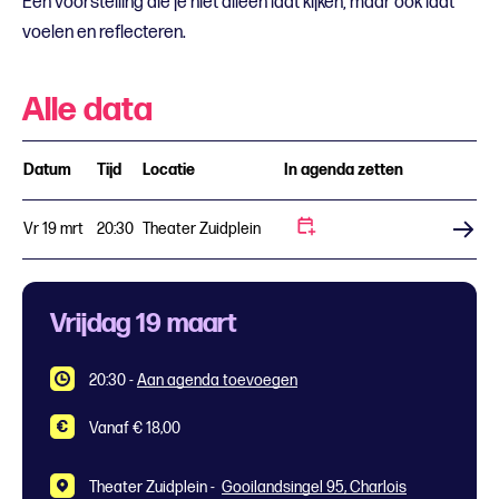
Een voorstelling die je niet alleen laat kijken, maar ook laat
voelen en reflecteren.
Alle data
Datum
Tijd
Locatie
In agenda zetten
Vr 19 mrt
20:30
Theater Zuidplein
Koop tickets
Vrijdag 19 maart
20:30
-
Aan agenda toevoegen
Vanaf € 18,00
Theater Zuidplein -
Gooilandsingel 95, Charlois