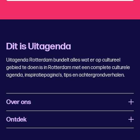
Dit is Uitagenda
Uitagenda Rotterdam bundelt alles wat er op cultureel
gebied te doen is in Rotterdam met een complete culturele
agenda, inspiratiepagina’s, tips en achtergrondverhalen.
Over ons
Ontdek
Wat is Uitagenda Rotterdam
Evenement aanmelden
Festivals
Nachtagenda