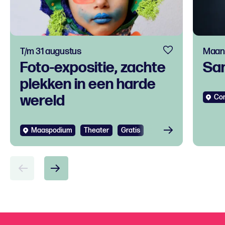
T/m 31 augustus
Maand
Foto-expositie, zachte
Sa
plekken in een harde
wereld
Co
Maaspodium
Theater
Gratis