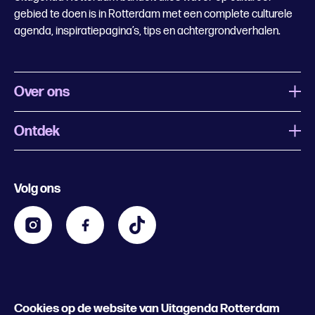
gebied te doen is in Rotterdam met een complete culturele
agenda, inspiratiepagina’s, tips en achtergrondverhalen.
Over ons
Ontdek
Wat is Uitagenda Rotterdam
Evenement aanmelden
Festivals
Nachtagenda
Volg ons
Contact
Kids
Eten en drinken
Zakelijk
Blijf op de hoogte
Privacy statement & cookies
Word nu abonnee
Cookies op de website van Uitagenda Rotterdam
© 2026 Rotterdam Festivals