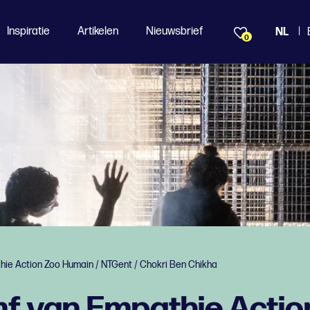
Inspiratie
Artikelen
Nieuwsbrief
NL
0
hie Action Zoo Humain / NTGent / Chokri Ben Chikha
mf van Empathie Actio