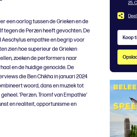
25, 
Deel
ver een oorlog tussen de Grieken en de
elf tegen de Perzen heeft gevochten. De
Koop t
ad Aeschylus empathie en begrip voor
 laten zien hoe superieur de Grieken
Opslaa
ellen, zoeken de performers naar
haal en de huidige genocide. De
erviews die Ben Chikha in januari 2024
combineert woord, dans en muziek tot
geheel. 'Perzen. Triomf van Empathie'
st en realiteit, opportunisme en