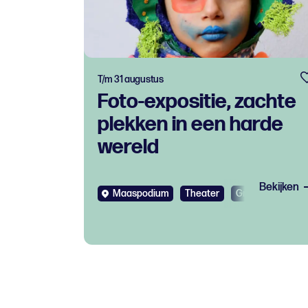
T/m 31 augustus
Foto-expositie, zachte
plekken in een harde
wereld
Bekijken
Maaspodium
Theater
Gratis