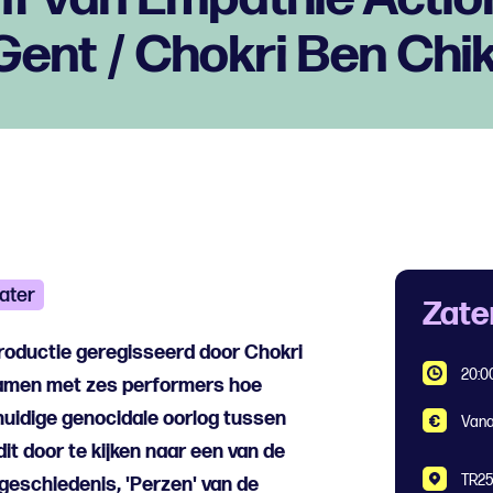
ent / Chokri Ben Chi
ater
Zate
roductie geregisseerd door Chokri
20:0
samen met zes performers hoe
huidige genocidale oorlog tussen
Vana
dit door te kijken naar een van de
TR25
geschiedenis, 'Perzen' van de