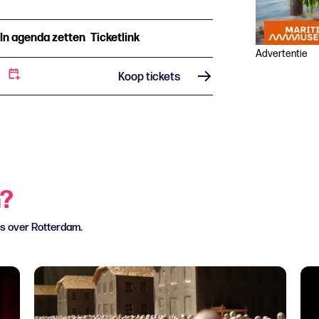
In agenda zetten
Ticketlink
Advertentie
Koop tickets
n?
ws over Rotterdam.