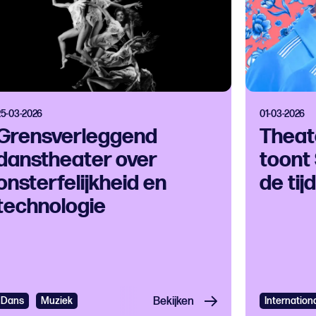
25-03-2026
01-03-2026
Grensverleggend
Theat
danstheater over
toont
onsterfelijkheid en
de tij
technologie
er en Toneel
Dans
Muziek
Bekijken
Internatio