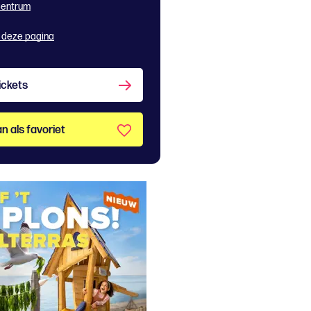
Centrum
 deze pagina
ickets
n als favoriet