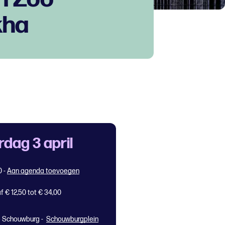
kha
rdag 3 april
0
-
Aan agenda toevoegen
f € 12,50 tot € 34,00
 Schouwburg -
Schouwburgplein