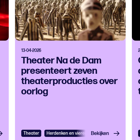
13-04-2026
Theater Na de Dam
presenteert zeven
theaterproducties over
oorlog
Theater
Herdenken en vieren
Bekijken
Jeugdtheater
Theat