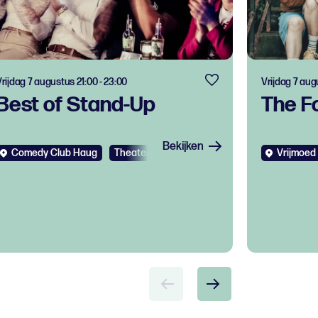
rijdag 7 augustus 21:00 - 23:00
Vrijdag 7 aug
Best of Stand-Up
The F
Bekijken
Comedy Club Haug
Theater
Vrijmoed