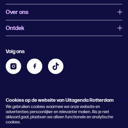
Over ons
Ontdek
Wat is Uitagenda Rotterdam
Evenement aanmelden
Festivals
Nachtagenda
Volg ons
Contact
Kids
Eten en drinken
Zakelijk
Blijf op de hoogte
Privacy statement & cookies
Word nu abonnee
Cookies op de website van Uitagenda Rotterdam
© 2026 Rotterdam Festivals
We gebruiken cookies waarmee we onze website en
Lees het magazine
advertenties persoonlijker en relevanter maken. Als je niet
akkoord gaat, plaatsen we alleen functionele en analytische
cookies.