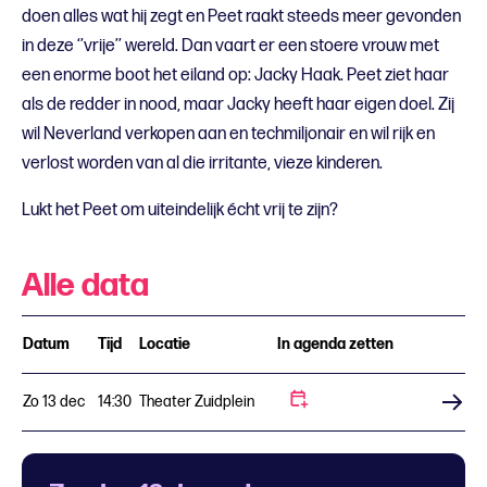
doen alles wat hij zegt en Peet raakt steeds meer gevonden
in deze ‘’vrije’’ wereld. Dan vaart er een stoere vrouw met
een enorme boot het eiland op: Jacky Haak. Peet ziet haar
als de redder in nood, maar Jacky heeft haar eigen doel. Zij
wil Neverland verkopen aan en techmiljonair en wil rijk en
verlost worden van al die irritante, vieze kinderen.
Lukt het Peet om uiteindelijk écht vrij te zijn?
Alle data
Datum
Tijd
Locatie
In agenda zetten
Zo 13 dec
14:30
Theater Zuidplein
Koop tickets