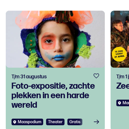
T/m 31 augustus
T/m 1
Foto-expositie, zachte
Ze
plekken in een harde
wereld
Mar
Maaspodium
Theater
Gratis
Bekijken
Bek