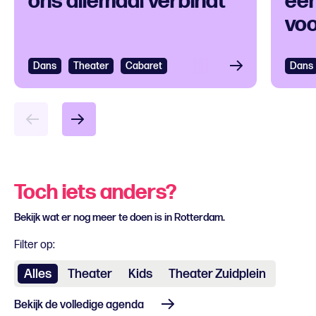
ons allemaal verbindt
een
voo
ver
Dans
Bekijken
Theater
Cabaret
Dans
Bek
Toch iets anders?
Bekijk wat er nog meer te doen is in Rotterdam.
Filter op:
Alles
Theater
Kids
Theater Zuidplein
Bekijk de volledige agenda