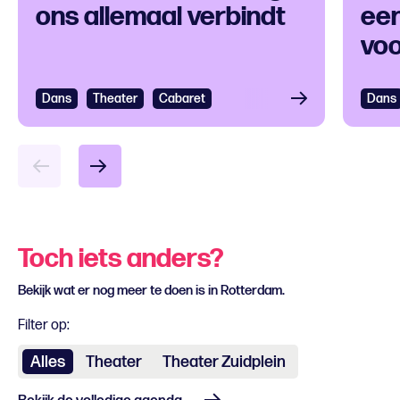
ons allemaal verbindt
een
voo
ver
Dans
Bekijken
Theater
Cabaret
Dans
Bek
Toch iets anders?
Bekijk wat er nog meer te doen is in Rotterdam.
Filter op:
Alles
Theater
Theater Zuidplein