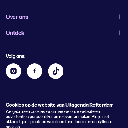
Over ons
Ontdek
Wat is Uitagenda Rotterdam
Evenement aanmelden
Festivals
Nachtagenda
Volg ons
Contact
Kids
Eten en drinken
Zakelijk
Blijf op de hoogte
Privacy statement & cookies
Word nu abonnee
Cookies op de website van Uitagenda Rotterdam
© 2026 Rotterdam Festivals
We gebruiken cookies waarmee we onze website en
Lees het magazine
advertenties persoonlijker en relevanter maken. Als je niet
akkoord gaat, plaatsen we alleen functionele en analytische
cookies.