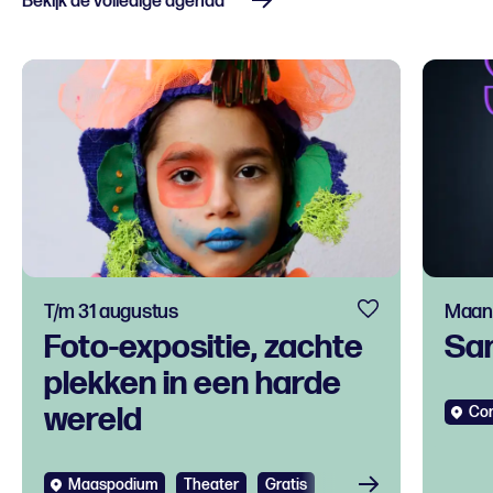
Bekijk de volledige agenda
T/m 31 augustus
Maand
Foto-expositie, zachte
Sa
plekken in een harde
wereld
Co
Maaspodium
Theater
Gratis