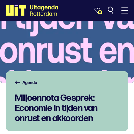
0
Agenda
Miljoennota Gesprek:
Economie in tijden van
onrust en akkoorden