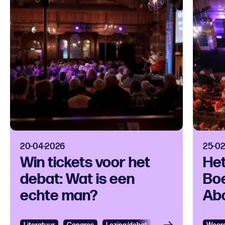
20-04-2026
25-02
Win tickets voor het
He
debat: Wat is een
Bo
echte man?
Ab
Be