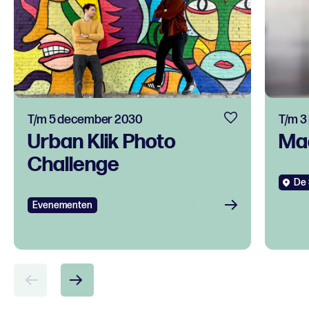
T/m 5 december 2030
T/m 3
Urban Klik Photo
Ma
Challenge
De 
Evenementen