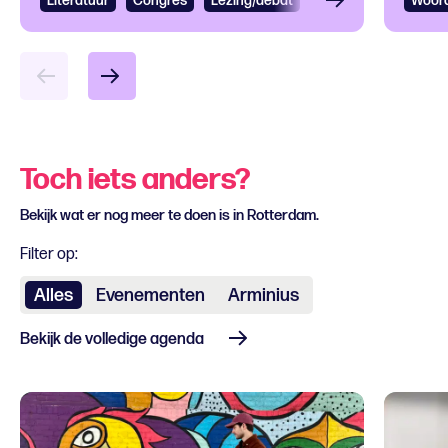
Literatuur
Congres
Lezing/debat
Woord
Toch iets anders?
Bekijk wat er nog meer te doen is in Rotterdam.
Filter op:
Alles
Evenementen
Arminius
Bekijk de volledige agenda