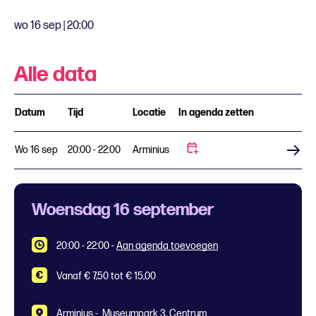
wo 16 sep | 20:00
Alle data
Datum
Tijd
Locatie
In agenda zetten
Wo 16 sep
20:00 - 22:00
Arminius
Koop tickets
Woensdag 16 september
20:00 - 22:00
-
Aan agenda toevoegen
Vanaf € 7,50 tot € 15,00
Arminius -
Museumpark 3, Centrum