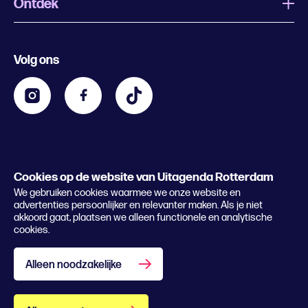
Ontdek
Wat is Uitagenda Rotterdam
Evenement aanmelden
Festivals
Nachtagenda
Volg ons
Contact
Kids
Eten en drinken
Zakelijk
Blijf op de hoogte
Privacy statement & cookies
Word nu abonnee
Cookies op de website van Uitagenda Rotterdam
© 2026 Rotterdam Festivals
We gebruiken cookies waarmee we onze website en
Lees het magazine
advertenties persoonlijker en relevanter maken. Als je niet
akkoord gaat, plaatsen we alleen functionele en analytische
cookies.
Alleen noodzakelijke