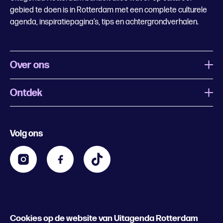
gebied te doen is in Rotterdam met een complete culturele
agenda, inspiratiepagina’s, tips en achtergrondverhalen.
Over ons
Ontdek
Wat is Uitagenda Rotterdam
Evenement aanmelden
Festivals
Nachtagenda
Volg ons
Contact
Kids
Eten en drinken
Zakelijk
Blijf op de hoogte
Privacy statement & cookies
Word nu abonnee
Cookies op de website van Uitagenda Rotterdam
© 2026 Rotterdam Festivals