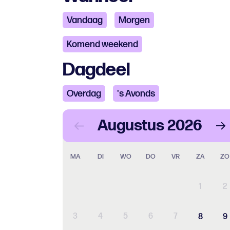
Vandaag
Morgen
Komend weekend
Dagdeel
Overdag
's Avonds
Augustus
2026
MA
DI
WO
DO
VR
ZA
ZO
1
2
3
4
5
6
7
8
9