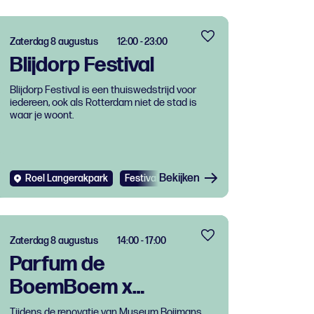
Zaterdag 8 augustus
12:00 - 23:00
Blijdorp Festival
Blijdorp Festival is een thuiswedstrijd voor
iedereen, ook als Rotterdam niet de stad is
waar je woont.
Bekijken
Roel Langerakpark
Festival
Zaterdag 8 augustus
14:00 - 17:00
Parfum de
BoemBoem x
Renovatie Museum
Tijdens de renovatie van Museum Boijmans