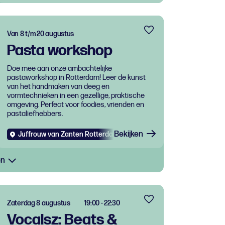
Van 8 t/m 20 augustus
Pasta workshop
Doe mee aan onze ambachtelijke
pastaworkshop in Rotterdam! Leer de kunst
van het handmaken van deeg en
vormtechnieken in een gezellige, praktische
omgeving. Perfect voor foodies, vrienden en
pastaliefhebbers.
Bekijken
Juffrouw van Zanten Rotterdam West
Evenementen
Eten e
en
Zaterdag 8 augustus
19:00 - 22:30
Vocalsz: Beats &