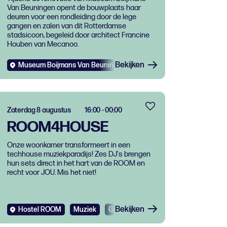
Van Beuningen opent de bouwplaats haar
Boijmans Van
deuren voor een rondleiding door de lege
Beuningen
gangen en zalen van dit Rotterdamse
stadsicoon, begeleid door architect Francine
Houben van Mecanoo.
Bekijken
Museum Boijmans Van Beuningen
Evenementen
Muziek
Zaterdag 8 augustus
16:00 - 00:00
ROOM4HOUSE
Onze woonkamer transformeert in een
techhouse muziekparadijs! Zes DJ's brengen
hun sets direct in het hart van de ROOM en
recht voor JOU. Mis het niet!
Bekijken
Hostel ROOM
Muziek
Gratis
Dance