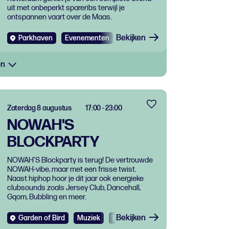
uit met onbeperkt spareribs terwijl je
ontspannen vaart over de Maas.
Bekijken
Parkhaven
Evenementen
Eten en drinken
en
Zaterdag 8 augustus
17:00 - 23:00
NOWAH'S
BLOCKPARTY
NOWAH’S Blockparty is terug! De vertrouwde
NOWAH-vibe, maar met een frisse twist.
Naast hiphop hoor je dit jaar ook energieke
clubsounds zoals Jersey Club, Dancehall,
Gqom, Bubbling en meer.
Bekijken
Garden of Bird
Muziek
Hiphop