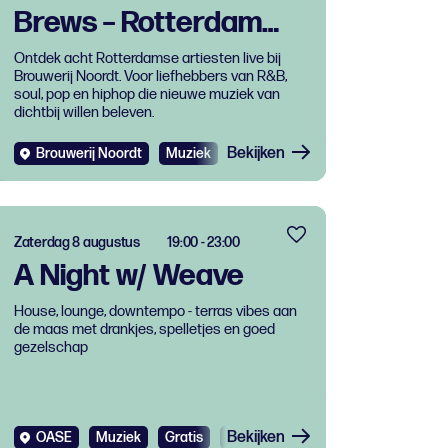
Brews – Rotterdam
klinkt live
Ontdek acht Rotterdamse artiesten live bij
Brouwerij Noordt. Voor liefhebbers van R&B,
soul, pop en hiphop die nieuwe muziek van
dichtbij willen beleven.
Bekijken
Brouwerij Noordt
Muziek
Zaterdag 8 augustus
19:00 - 23:00
A Night w/ Weave
House, lounge, downtempo - terras vibes aan
de maas met drankjes, spelletjes en goed
gezelschap
Bekijken
OASE
Muziek
Gratis
Dance