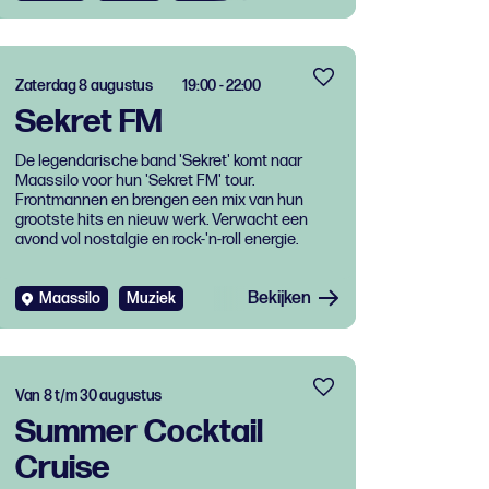
Zaterdag 8 augustus
19:00 - 22:00
Sekret FM
De legendarische band 'Sekret' komt naar
Maassilo voor hun 'Sekret FM' tour.
Frontmannen en brengen een mix van hun
grootste hits en nieuw werk. Verwacht een
avond vol nostalgie en rock-'n-roll energie.
Bekijken
Maassilo
Muziek
Van 8 t/m 30 augustus
Summer Cocktail
Cruise