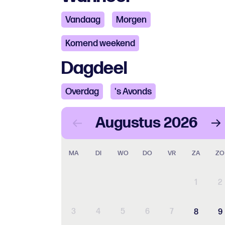
Vandaag
Morgen
Komend weekend
Dagdeel
Overdag
's Avonds
Augustus
2026
MA
DI
WO
DO
VR
ZA
ZO
1
2
3
4
5
6
7
8
9