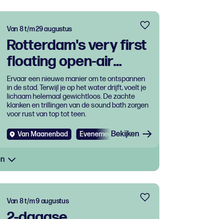
Van 8 t/m 29 augustus
Rotterdam's very first
floating open-air
sound bath
Ervaar een nieuwe manier om te ontspannen
in de stad. Terwijl je op het water drijft, voelt je
lichaam helemaal gewichtloos. De zachte
klanken en trillingen van de sound bath zorgen
voor rust van top tot teen.
Bekijken
Van Maanenbad
Evenementen
en
Van 8 t/m 9 augustus
2-daagse