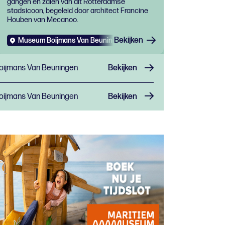
Beuningen
gangen en zalen van dit Rotterdamse
stadsicoon, begeleid door architect Francine
Houben van Mecanoo.
Bekijken
Museum Boijmans Van Beuningen
Evenementen
Muziek
ijmans Van Beuningen
Bekijken
ijmans Van Beuningen
Bekijken