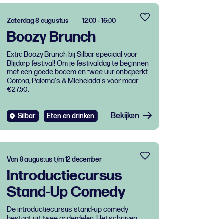
Zaterdag 8 augustus
12:00 - 16:00
Boozy Brunch
Extra Boozy Brunch bij Silbar speciaal voor
Blijdorp festival! Om je festivaldag te beginnen
met een goede bodem en twee uur onbeperkt
Corona, Paloma's & Michelada's voor maar
€27,50.
Bekijken
Silbar
Eten en drinken
Van 8 augustus t/m 12 december
Introductiecursus
Stand-Up Comedy
De introductiecursus stand-up comedy
bestaat uit twee onderdelen. Het schrijven