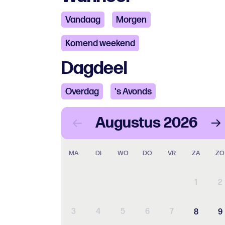
Vandaag
Morgen
Komend weekend
Dagdeel
Overdag
's Avonds
Augustus
2026
MA
DI
WO
DO
VR
ZA
ZO
1
2
3
4
5
6
7
8
9