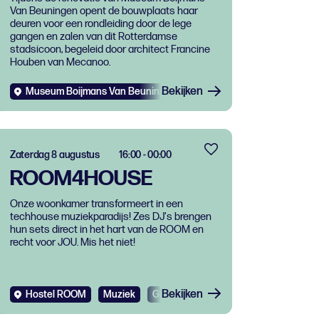
Van Beuningen opent de bouwplaats haar
Boijmans Van
deuren voor een rondleiding door de lege
Beuningen
gangen en zalen van dit Rotterdamse
stadsicoon, begeleid door architect Francine
Houben van Mecanoo.
Bekijken
Museum Boijmans Van Beuningen
Evenementen
Muziek
Zaterdag 8 augustus
16:00 - 00:00
ROOM4HOUSE
Onze woonkamer transformeert in een
techhouse muziekparadijs! Zes DJ's brengen
hun sets direct in het hart van de ROOM en
recht voor JOU. Mis het niet!
Bekijken
Hostel ROOM
Muziek
Gratis
Dance