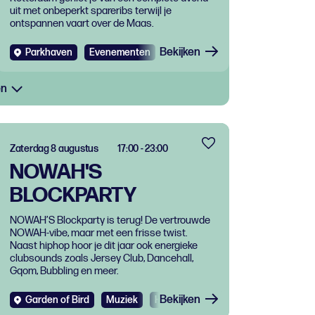
uit met onbeperkt spareribs terwijl je
ontspannen vaart over de Maas.
Bekijken
Parkhaven
Evenementen
Eten en drinken
en
Zaterdag 8 augustus
17:00 - 23:00
NOWAH'S
BLOCKPARTY
NOWAH’S Blockparty is terug! De vertrouwde
NOWAH-vibe, maar met een frisse twist.
Naast hiphop hoor je dit jaar ook energieke
clubsounds zoals Jersey Club, Dancehall,
Gqom, Bubbling en meer.
Bekijken
Garden of Bird
Muziek
Hiphop