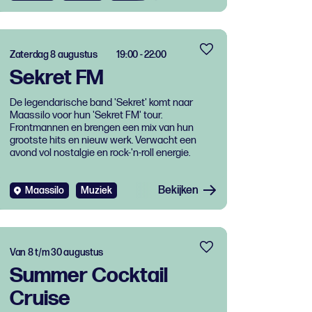
Zaterdag 8 augustus
19:00 - 22:00
Sekret FM
De legendarische band 'Sekret' komt naar
Maassilo voor hun 'Sekret FM' tour.
Frontmannen en brengen een mix van hun
grootste hits en nieuw werk. Verwacht een
avond vol nostalgie en rock-'n-roll energie.
Bekijken
Maassilo
Muziek
Van 8 t/m 30 augustus
Summer Cocktail
Cruise