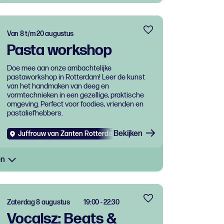
Van 8 t/m 20 augustus
Pasta workshop
Doe mee aan onze ambachtelijke
pastaworkshop in Rotterdam! Leer de kunst
van het handmaken van deeg en
vormtechnieken in een gezellige, praktische
omgeving. Perfect voor foodies, vrienden en
pastaliefhebbers.
Bekijken
Juffrouw van Zanten Rotterdam West
Evenementen
Eten e
en
Zaterdag 8 augustus
19:00 - 22:30
Vocalsz: Beats &