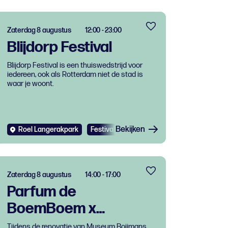
Zaterdag 8 augustus
12:00 - 23:00
Blijdorp Festival
Blijdorp Festival is een thuiswedstrijd voor
iedereen, ook als Rotterdam niet de stad is
waar je woont.
Bekijken
Roel Langerakpark
Festival
Zaterdag 8 augustus
14:00 - 17:00
Parfum de
BoemBoem x
Renovatie Museum
Tijdens de renovatie van Museum Boijmans