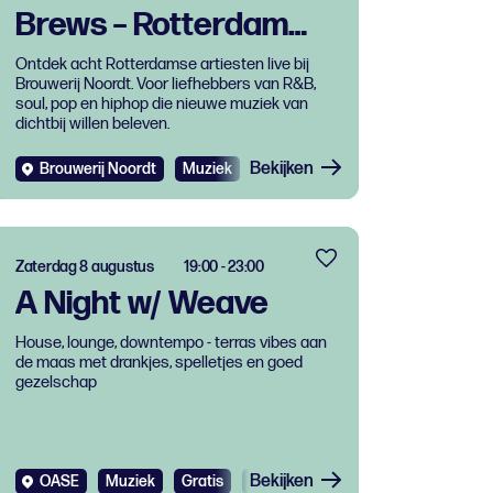
Brews – Rotterdam
klinkt live
Ontdek acht Rotterdamse artiesten live bij
Brouwerij Noordt. Voor liefhebbers van R&B,
soul, pop en hiphop die nieuwe muziek van
dichtbij willen beleven.
Bekijken
Brouwerij Noordt
Muziek
Zaterdag 8 augustus
19:00 - 23:00
A Night w/ Weave
House, lounge, downtempo - terras vibes aan
de maas met drankjes, spelletjes en goed
gezelschap
Bekijken
OASE
Muziek
Gratis
Dance