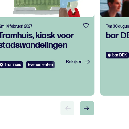
/m 14 februari 2027
T/m 30 augus
Tramhuis, kiosk voor
bar D
stadswandelingen
bar DEK
Bekijken
Tramhuis
Evenementen