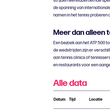
strijden wereldberoemde spele
de spanning van internationale
namen in het tennis proberen d
Meer dan alleen t
Een bezoek aan het ATP 500 to
de wedstrijden zijn er verschi
aan tennis clinics of tennisse
en restaurants voor een aan
Alle data
Datum
Tijd
Locatie