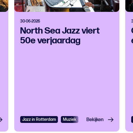
30-06-2026
North Sea Jazz viert
50e verjaardag
Jazz in Rotterdam
Muziek
Concertagenda
Bekijken
Festiva