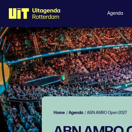
Agenda
Home
/
Agenda
/
ABN AMRO Open 2027
ABN AMRO O