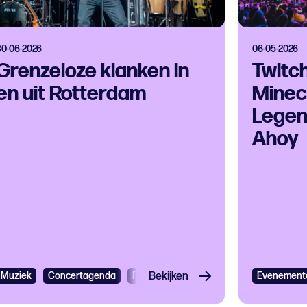
30-06-2026
06-05-2026
Grenzeloze klanken in
Twitc
en uit Rotterdam
Minec
Legen
Ahoy
l
Muziek
Jazz
Concertagenda
Muziekfestival
Festivals
Bekijken
Cultureel festival
Evenement
Caribb