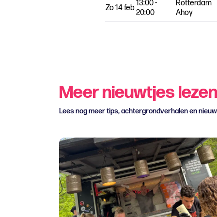
13:00 -
Rotterdam
Zo 14 feb
20:00
Ahoy
Meer nieuwtjes leze
Lees nog meer tips, achtergrondverhalen en nieu