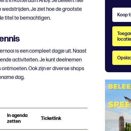
rs in Rotterdam Ahoy. Je beleeft hier
 wedstrijden. Je ziet hoe de grootste
Koop t
e titel te bemachtigen.
Toegan
ennis
locati
ernooi is een compleet dagje uit. Naast
Opslaa
llende activiteiten. Je kunt deelnemen
rs ontmoeten. Ook zijn er diverse shops
gename dag.
In agenda
Ticketlink
zetten