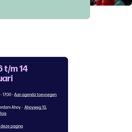
6 t/m 14
uari
 - 17:00
-
Aan agenda toevoegen
erdam Ahoy -
Ahoyweg 10,
lois
 deze pagina