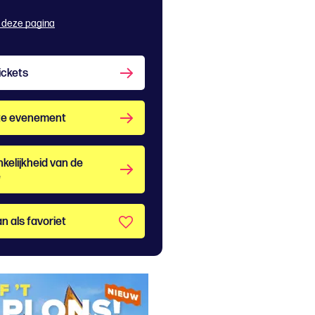
 deze pagina
ickets
te evenement
kelijkheid van de
e
n als favoriet