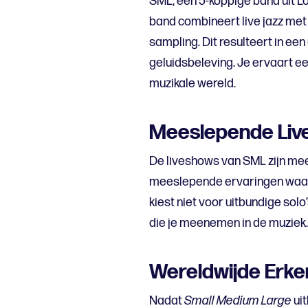
SML, een 5-koppige band uit Lo
band combineert live jazz met 
sampling. Dit resulteert in ee
geluidsbeleving. Je ervaart e
muzikale wereld.
Meeslepende Live
De liveshows van SML zijn me
meeslepende ervaringen waar 
kiest niet voor uitbundige sol
die je meenemen in de muziek. 
Wereldwijde Erke
Nadat
Small Medium Large
ui