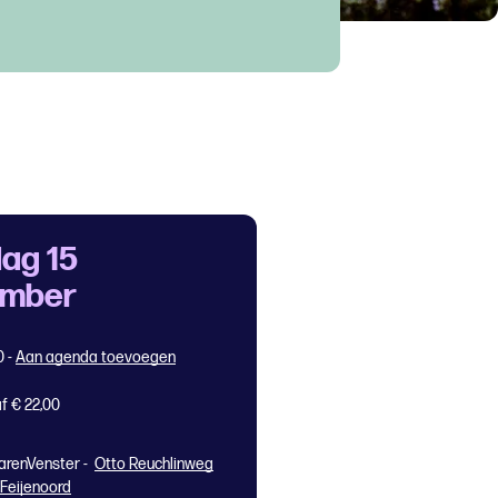
ag 15
ember
0
-
Aan agenda toevoegen
f € 22,00
arenVenster -
Otto Reuchlinweg
 Feijenoord