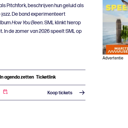
oals Pitchfork, beschrijven hun geluid als
 jazz. De band experimenteert
 album
How You Been
. SML klinkt hierop
t. In de zomer van 2026 speelt SML op
Advertentie
In agenda zetten
Ticketlink
Koop tickets