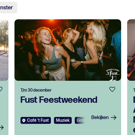
nster
T/m 30 december
Fust Feestweekend
Bekijken
Café 't Fust
Muziek
Gratis