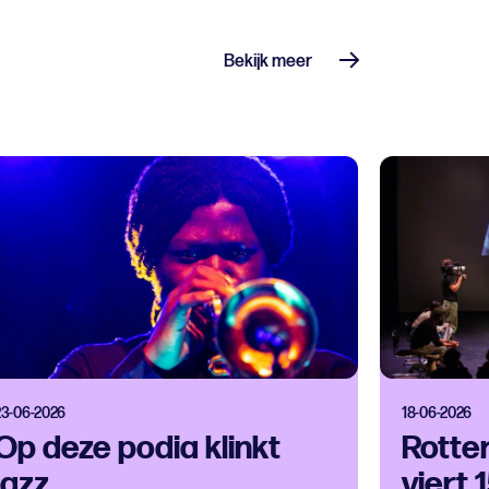
Bekijk meer
23-06-2026
18-06-2026
Op deze podia klinkt
Rotte
jazz
viert 