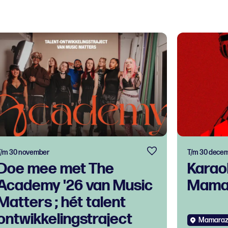
T/m 30 november
T/m 30 dece
Doe mee met The
Karao
Academy '26 van Music
Mama
Matters ; hét talent
ontwikkelingstraject
Mamaraz