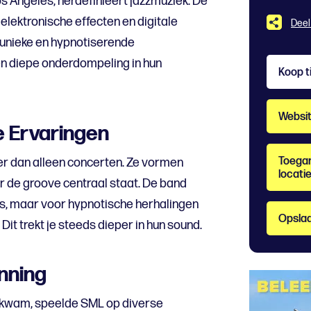
s Angeles, herdefinieert jazzmuziek. De
elektronische effecten en digitale
Deel
n unieke en hypnotiserende
en diepe onderdompeling in hun
Koop t
Websi
 Ervaringen
Toegan
er dan alleen concerten. Ze vormen
locati
de groove centraal staat. De band
o’s, maar voor hypnotische herhalingen
Opslaa
Dit trekt je steeds dieper in hun sound.
nning
tkwam, speelde SML op diverse