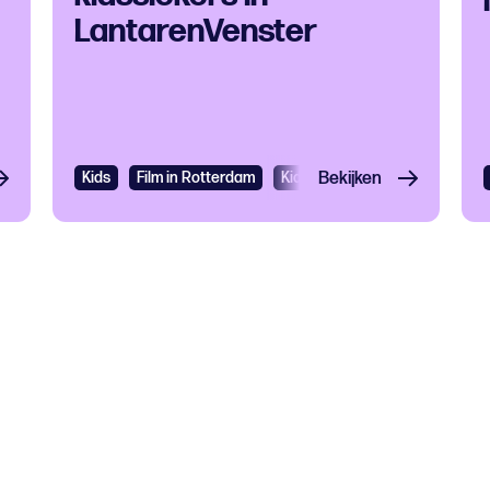
LantarenVenster
Kids
Film in Rotterdam
Kids
Bekijken
Filmfestival