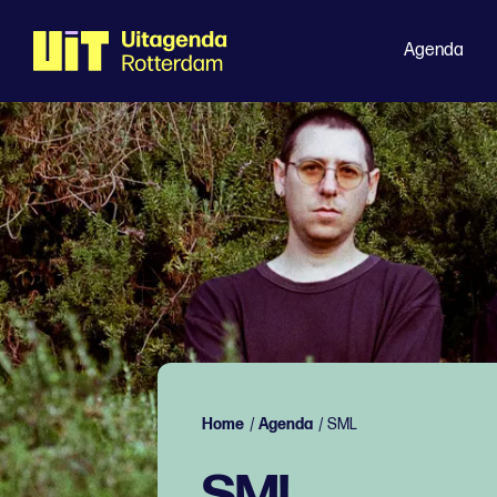
Agenda
Home
/
Agenda
/
SML
SML