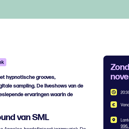
ek
Zond
nov
met hypnotische grooves,
gitale sampling. De liveshows van de
20:3
eeslepende ervaringen waarin de
Vana
ound van SML
Lant
996,