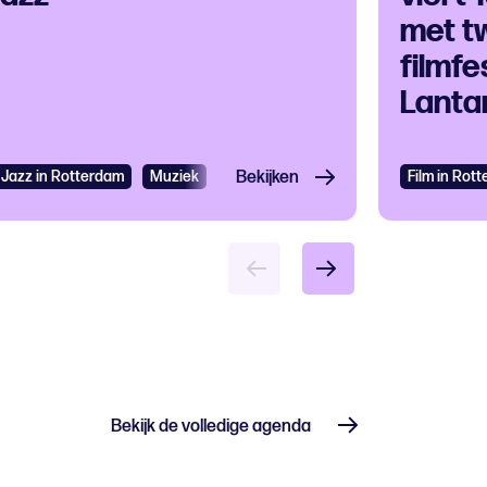
met t
filmfes
Lanta
Jazz in Rotterdam
Muziek
Jazz
Bekijken
Film in Rot
Bekijk de volledige agenda