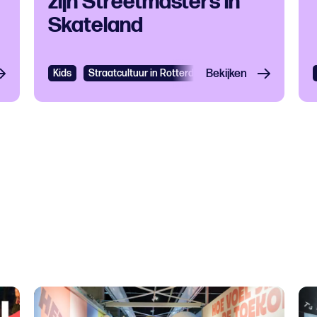
zijn Streetmasters in
Skateland
Kids
Straatcultuur in Rotterdam
Bekijken
Sport in Rotterdam