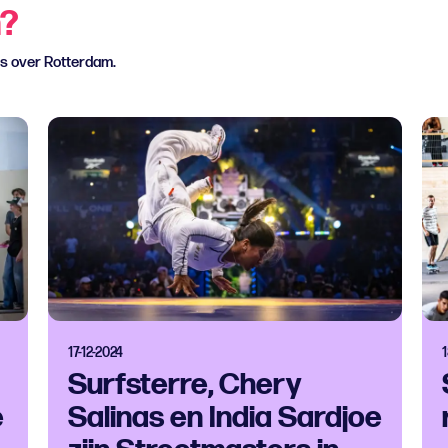
n?
ws over Rotterdam.
17-12-2024
1
Surfsterre, Chery
e
Salinas en India Sardjoe