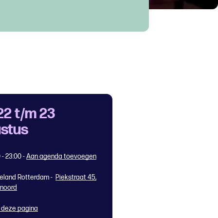
22 t/m 23
stus
0 - 23:00
-
Aan agenda toevoegen
eland Rotterdam -
Piekstraat 45,
enoord
 deze pagina