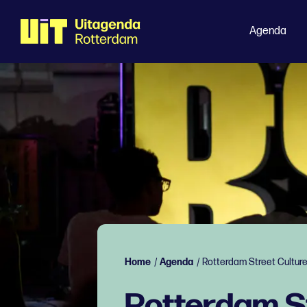
Agenda
Home
/
Agenda
/
Rotterdam Street Cultur
Rotterdam S