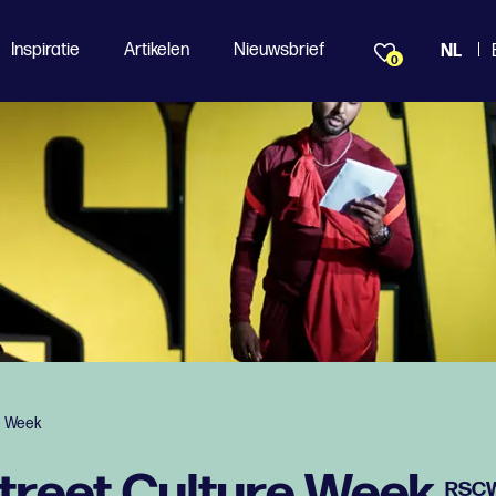
Inspiratie
Artikelen
Nieuwsbrief
NL
0
e Week
treet Culture Week
RSC