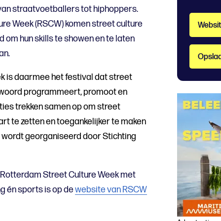
an straatvoetballers tot hiphoppers.
ture Week (RSCW) komen street culture
Websi
 om hun skills te showen en te laten
an.
Opslaa
 is daarmee het festival dat street
et woord programmeert, promoot en
ties trekken samen op om street
art te zetten en toegankelijker te maken
 wordt georganiseerd door Stichting
 Rotterdam Street Culture Week met
ng én sports is op de
website van RSCW