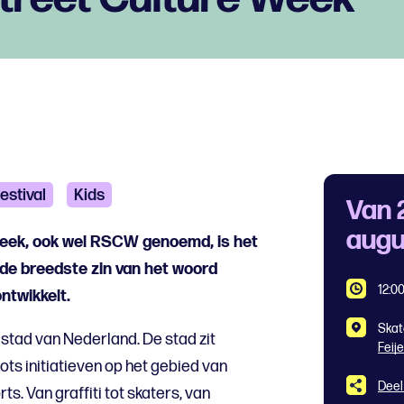
estival
Kids
Van 
augu
eek, ook wel RSCW genoemd, is het
n de breedste zin van het woord
12:0
ntwikkelt.
Skat
 stad van Nederland. De stad zit
Feij
ts initiatieven op het gebied van
Deel
ts. Van graffiti tot skaters, van