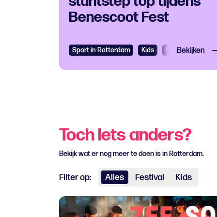
stuntstep top tijdens
Benescoot Fest
Sport in Rotterdam
Kids
Gratis
Bekijken
Toch iets anders?
Bekijk wat er nog meer te doen is in Rotterdam.
Filter op:
Alles
Festival
Kids