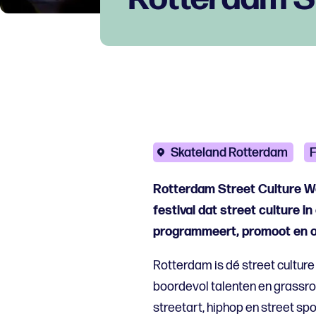
Skateland Rotterdam
F
Rotterdam Street Culture W
festival dat street culture i
programmeert, promoot en o
Rotterdam is dé street culture
boordevol talenten en grassroo
streetart, hiphop en street spor