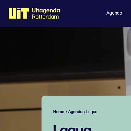
Agenda
Home
/
Agenda
/
Laqua
Laqua