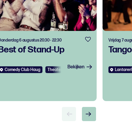
Donderdag 6 augustus 20:30 - 22:30
Vrijdag 7 aug
Best of Stand-Up
Tango
Bekijken
Comedy Club Haug
Theater
Lantaren