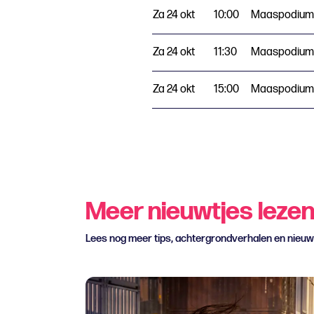
Za 24 okt
10:00
Maaspodium
Za 24 okt
11:30
Maaspodium
Za 24 okt
15:00
Maaspodium
Meer nieuwtjes leze
Lees nog meer tips, achtergrondverhalen en nieu