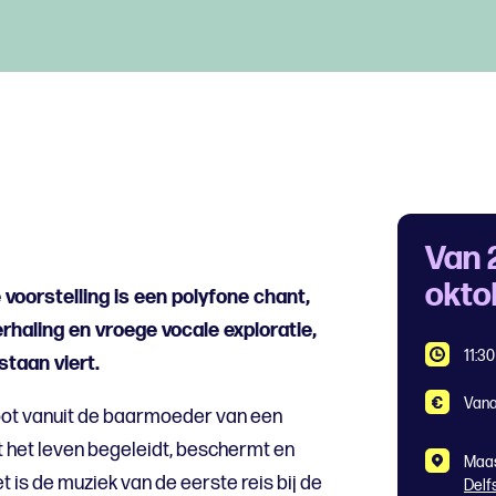
Van 
okto
voorstelling is een polyfone chant,
haling en vroege vocale exploratie,
11:3
aan ​​viert.
Vana
hoot vanuit de baarmoeder van een
t het leven begeleidt, beschermt en
Maa
 is de muziek van de eerste reis bij de
Delf