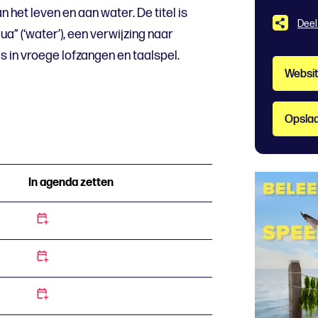
 het leven en aan water. De titel is
Deel
a” (‘water’), een verwijzing naar
s in vroege lofzangen en taalspel.
Websi
Opslaa
In agenda zetten