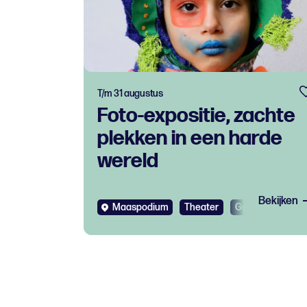
T/m 31 augustus
Foto-expositie, zachte
plekken in een harde
wereld
Bekijken
Maaspodium
Theater
Gratis