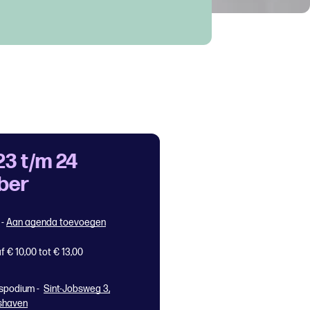
23 t/m 24
ber
0
-
Aan agenda toevoegen
f € 10,00 tot € 13,00
spodium -
Sint-Jobsweg 3,
shaven