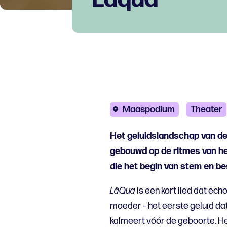
Maaspodium
Theater
Het geluidslandschap van de 
gebouwd op de ritmes van her
die het begin van stem en best
LàQua
is een kort lied dat ec
moeder – het eerste geluid da
kalmeert vóór de geboorte. Het