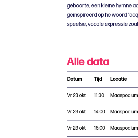
geboorte, een kleine hymne aan
geïnspireerd op he woord “acqu
speelse, vocale expressie zoal
Alle data
Datum
Tijd
Locatie
Vr 23 okt
11:30
Maaspodium
Vr 23 okt
14:00
Maaspodium
Vr 23 okt
16:00
Maaspodium