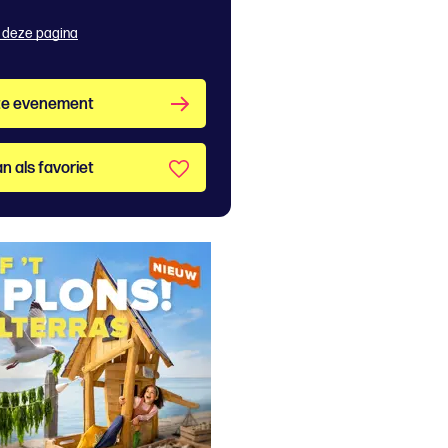
 deze pagina
te evenement
n als favoriet