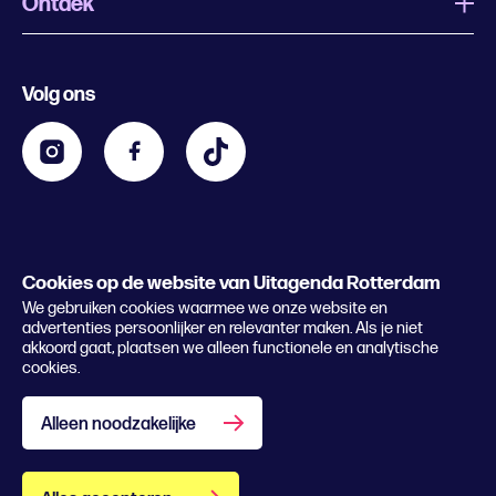
Ontdek
Wat is Uitagenda Rotterdam
Evenement aanmelden
Festivals
Nachtagenda
Volg ons
Contact
Kids
Eten en drinken
Zakelijk
Blijf op de hoogte
Privacy statement & cookies
Word nu abonnee
Cookies op de website van Uitagenda Rotterdam
© 2026 Rotterdam Festivals
We gebruiken cookies waarmee we onze website en
Lees het magazine
advertenties persoonlijker en relevanter maken. Als je niet
akkoord gaat, plaatsen we alleen functionele en analytische
cookies.
Alleen noodzakelijke