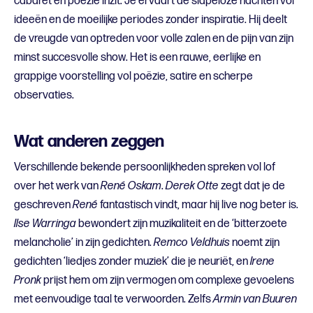
cabaret en poëzie inzit. Je ervaart de slapeloze nachten vol
ideeën en de moeilijke periodes zonder inspiratie. Hij deelt
de vreugde van optreden voor volle zalen en de pijn van zijn
minst succesvolle show. Het is een rauwe, eerlijke en
grappige voorstelling vol poëzie, satire en scherpe
observaties.
Wat anderen zeggen
Verschillende bekende persoonlijkheden spreken vol lof
over het werk van
René Oskam
.
Derek Otte
zegt dat je de
geschreven
René
fantastisch vindt, maar hij live nog beter is.
Ilse Warringa
bewondert zijn muzikaliteit en de ‘bitterzoete
melancholie’ in zijn gedichten.
Remco Veldhuis
noemt zijn
gedichten ‘liedjes zonder muziek’ die je neuriët, en
Irene
Pronk
prijst hem om zijn vermogen om complexe gevoelens
met eenvoudige taal te verwoorden. Zelfs
Armin van Buuren