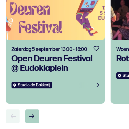
Zaterdag 5 september 13:00 - 18:00
Woens
Open Deuren Festival
Rot
@ Eudokiaplein
Stu
Studio de Bakkerij