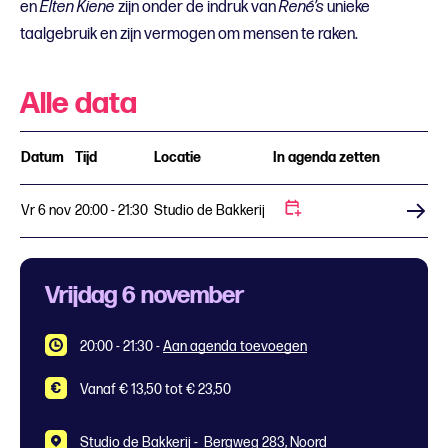
en
Elten Kiene
zijn onder de indruk van
René’s
unieke
taalgebruik en zijn vermogen om mensen te raken.
Alle data
Datum
Tijd
Locatie
In agenda zetten
Vr 6 nov
20:00 - 21:30
Studio de Bakkerij
Koop tickets
Vrijdag 6 november
20:00 - 21:30
-
Aan agenda toevoegen
Vanaf € 13,50 tot € 23,50
Studio de Bakkerij -
Bergweg 283, Noord