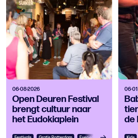
06-08-2026
06-01
Open Deuren Festival
Bab
brengt cultuur naar
tie
het Eudokiaplein
de 
Festivals
Gratis Rotterdam
Evenementen
Gratis
Kids
Cu