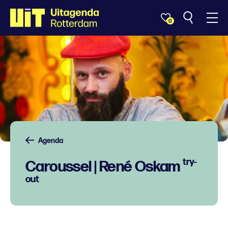
0
Agenda
try-
Caroussel | René Oskam
out