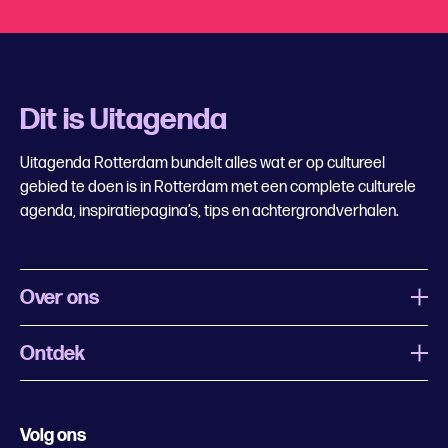
Dit is Uitagenda
Uitagenda Rotterdam bundelt alles wat er op cultureel
gebied te doen is in Rotterdam met een complete culturele
agenda, inspiratiepagina’s, tips en achtergrondverhalen.
Over ons
Ontdek
Wat is Uitagenda Rotterdam
Evenement aanmelden
Festivals
Nachtagenda
Volg ons