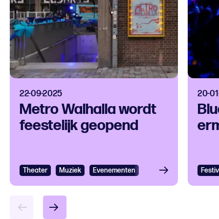
22-09-2025
20-01
Metro Walhalla wordt
Bl
feestelijk geopend
er
Theater
Muziek
Evenementen
Festiv