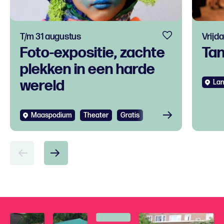
T/m 31 augustus
Vrijd
Foto-expositie, zachte
Ta
plekken in een harde
wereld
Lan
Maaspodium
Theater
Gratis