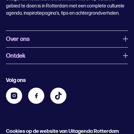
gebied te doen is in Rotterdam met een complete culturele
agenda, inspiratiepagina’s, tips en achtergrondverhalen.
Over ons
Ontdek
Wat is Uitagenda Rotterdam
Evenement aanmelden
Festivals
Nachtagenda
Volg ons
Contact
Kids
Eten en drinken
Zakelijk
Blijf op de hoogte
Privacy statement & cookies
Word nu abonnee
Cookies op de website van Uitagenda Rotterdam
© 2026 Rotterdam Festivals